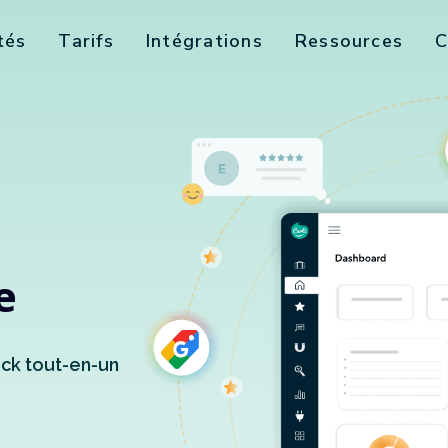
tés
Tarifs
Intégrations
Ressources
C
e
ack tout-en-un