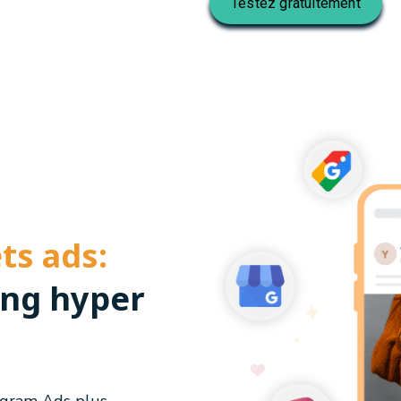
Testez gratuitement
ts ads:
ng hyper
agram Ads plus