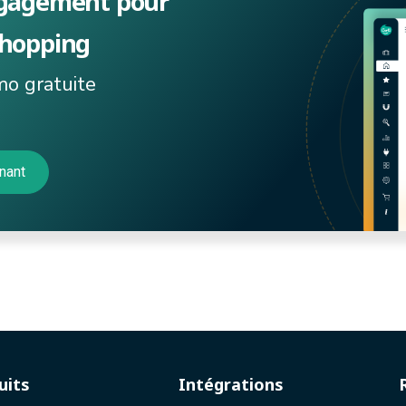
engagement pour
shopping
o gratuite
nant
uits
Intégrations