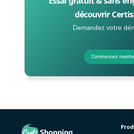
Essai gratuit & sans 
découvrir Certi
Demandez votre dém
Commencez mainte
Prod