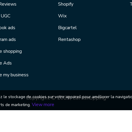
Reviews
Shopify
T
l UGC
Wix
ook ads
Bigcartel
gram ads
Rentashop
e shopping
e Ads
e my business
ez le stockage de cookies sur votre appareil pour améliorer la navigati
Copyright © 2023, Certishopping
View more
orts de marketing.