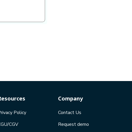
Resources
Company
rivacy Policy
Contact Us
CGU/CGV
Request demo