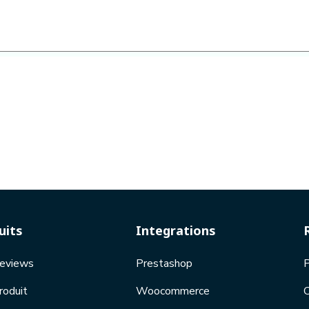
uits
Integrations
Reviews
Prestashop
P
roduit
Woocommerce