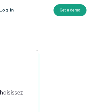
Log in
Get a demo
hoisissez