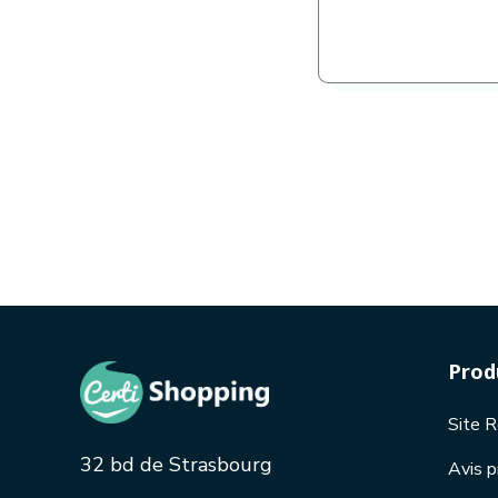
Prod
Site 
32 bd de Strasbourg
Avis p