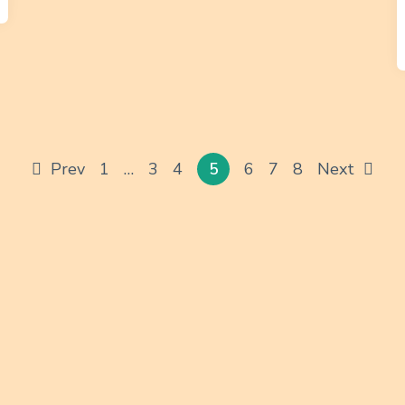
Prev
1
…
3
4
5
6
7
8
Next