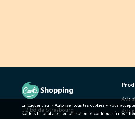
Prod
Avis s
En cliquant sur « Autoriser tous les cookies », vous accept
32 bd de Strasbourg
Avis p
sur le site, analyser son utilisation et contribuer à nos eff
Avis b
CS30108 75468 Paris cedex 10