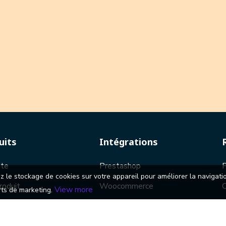
uits
Intégrations
ite
Prestashop
P
ez le stockage de cookies sur votre appareil pour améliorer la navigati
roduit
Woocommerce
View more
orts de marketing.
outique
Shopify
M