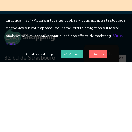
En cliquant sur « Autoriser tous les cookies », vous acceptez le stockage
de cookies sur votre appareil pour améliorer la navigation sur le site,
View
analyser son utilisation et contribuer à nos efforts de marketing.
more
French
Cookies settings
Accept
Decline
32 bd de Strasbourg
Cookies settings
CS30108 75468 Paris cedex 10
+33 1 77 62 73 76
Produits
Intégrations