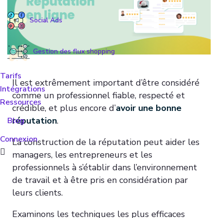
Social Ads
Gestion des flux shopping
Tarifs
Il est extrêmement important d’être considéré
Intégrations
comme un professionnel fiable, respecté et
Ressources
crédible, et plus encore d’
avoir une bonne
réputation
.
Blog
Connexion
La construction de la réputation peut aider les
managers, les entrepreneurs et les
professionnels à s’établir dans l’environnement
de travail et à être pris en considération par
leurs clients.
Examinons les techniques les plus efficaces