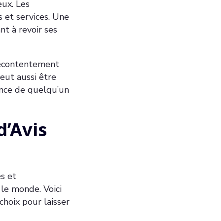
eux. Les
s et services. Une
nt à revoir ses
mécontentement
eut aussi être
ience de quelqu’un
d’Avis
és et
 le monde. Voici
hoix pour laisser