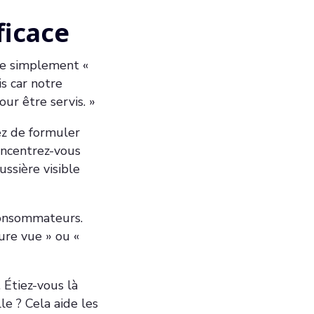
ficace
ire simplement «
is car notre
r être servis. »
ez de formuler
concentrez-vous
ussière visible
 consommateurs.
ure vue » ou «
 Étiez-vous là
le ? Cela aide les