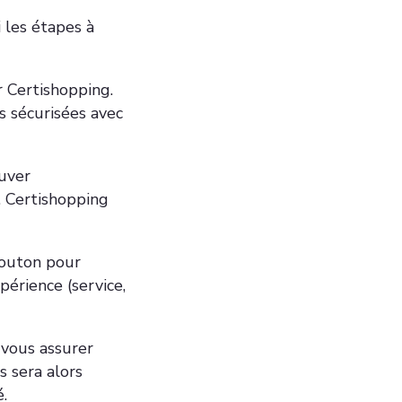
i les étapes à
 Certishopping.
s sécurisées avec
ouver
. Certishopping
bouton pour
périence (service,
 vous assurer
s sera alors
.