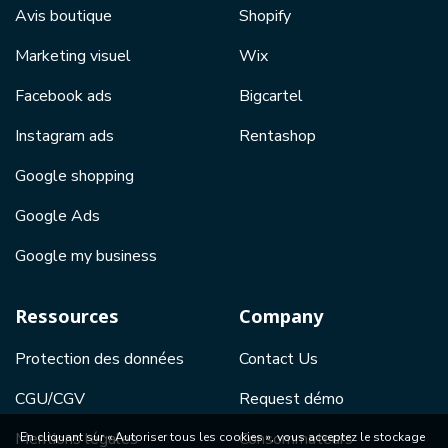
Avis boutique
Shopify
Marketing visuel
Wix
Facebook ads
Bigcartel
Instagram ads
Rentashop
Google shopping
Google Ads
Google my business
Ressources
Company
Protection des données
Contact Us
CGU/CGV
Request démo
Mentions légales
Consommateurs
En cliquant sur « Autoriser tous les cookies », vous acceptez le stockage